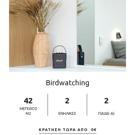
Birdwatching
42
2
2
ΜΈΓΕΘΟΣ
M2
ΕΝΉΛΙΚΕΣ
ΠΑΙΔΊ(-Ά)
ΚΡΆΤΗΣΗ ΤΏΡΑ ΑΠΌ
0
€