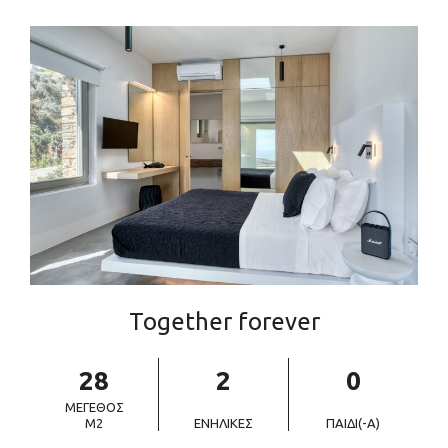
Together forever
28
2
0
ΜΈΓΕΘΟΣ
M2
ΕΝΉΛΙΚΕΣ
ΠΑΙΔΊ(-Ά)