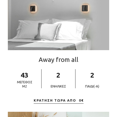
Away from all
43
2
2
ΜΈΓΕΘΟΣ
M2
ΕΝΉΛΙΚΕΣ
ΠΑΙΔΊ(-Ά)
ΚΡΆΤΗΣΗ ΤΏΡΑ ΑΠΌ
0
€